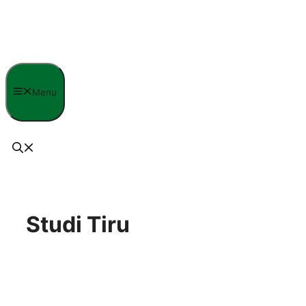
Langsung
ke
isi
Menu
Studi Tiru