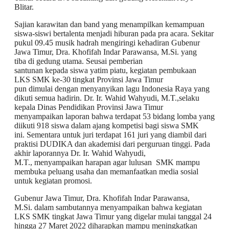
Blitar.
​Sajian karawitan dan band yang menampilkan kemampuan
siswa-siswi bertalenta menjadi hiburan pada pra acara. Sekitar
pukul 09.45 musik hadrah mengiringi kehadiran Gubenur
Jawa Timur, Dra. Khofifah Indar Parawansa, M.Si. yang
tiba di gedung utama. Seusai pemberian
santunan kepada siswa yatim piatu, kegiatan pembukaan
LKS SMK ke-30 tingkat Provinsi Jawa Timur
pun dimulai dengan menyanyikan lagu Indonesia Raya yang
dikuti semua hadirin. Dr. Ir. Wahid Wahyudi, M.T.,selaku
kepala Dinas Pendidikan Provinsi Jawa Timur
menyampaikan laporan bahwa terdapat 53 bidang lomba yang
diikuti 918 siswa dalam ajang kompetisi bagi siswa SMK
ini. Sementara untuk juri terdapat 161 juri yang diambil dari
praktisi DUDIKA dan akademisi dari perguruan tinggi. Pada
akhir laporannya Dr. Ir. Wahid Wahyudi,
M.T., menyampaikan harapan agar lulusan SMK mampu
membuka peluang usaha dan memanfaatkan media sosial
untuk kegiatan promosi.
​Gubenur Jawa Timur, Dra. Khofifah Indar Parawansa,
M.Si. dalam sambutannya menyampaikan bahwa kegiatan
LKS SMK tingkat Jawa Timur yang digelar mulai tanggal 24
hingga 27 Maret 2022 diharapkan mampu meningkatkan