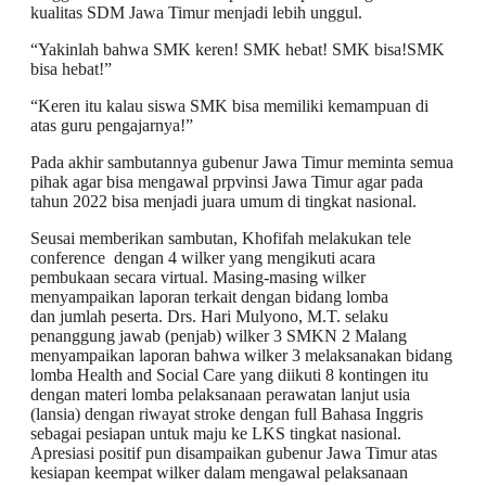
kualitas SDM Jawa Timur menjadi lebih unggul.
​“Yakinlah bahwa SMK keren! SMK hebat! SMK bisa!SMK
bisa hebat!”
​“Keren itu kalau siswa SMK bisa memiliki kemampuan di
atas guru pengajarnya!”
Pada akhir sambutannya gubenur Jawa Timur meminta semua
pihak agar bisa mengawal prpvinsi Jawa Timur agar pada
tahun 2022 bisa menjadi juara umum di tingkat nasional.
Seusai memberikan sambutan, Khofifah melakukan tele
conference dengan 4 wilker yang mengikuti acara
pembukaan secara virtual. Masing-masing wilker
menyampaikan laporan terkait dengan bidang lomba
dan jumlah peserta. Drs. Hari Mulyono, M.T. selaku
penanggung jawab (penjab) wilker 3 SMKN 2 Malang
menyampaikan laporan bahwa wilker 3 melaksanakan bidang
lomba Health and Social Care yang diikuti 8 kontingen itu
dengan materi lomba pelaksanaan perawatan lanjut usia
(lansia) dengan riwayat stroke dengan full Bahasa Inggris
sebagai pesiapan untuk maju ke LKS tingkat nasional.
Apresiasi positif pun disampaikan gubenur Jawa Timur atas
kesiapan keempat wilker dalam mengawal pelaksanaan