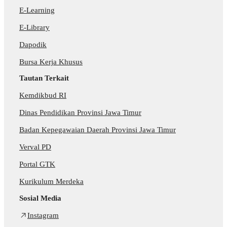
E-Learning
E-Library
Dapodik
Bursa Kerja Khusus
Tautan Terkait
Kemdikbud RI
Dinas Pendidikan Provinsi Jawa Timur
Badan Kepegawaian Daerah Provinsi Jawa Timur
Verval PD
Portal GTK
Kurikulum Merdeka
Sosial Media
Instagram