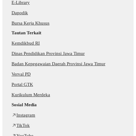
E-Library
Dapodik
Bursa Kerja Khusus
Tautan Terkait
Kemdikbud RI
Dinas Pendidikan Provinsi Jawa Timur
Badan Kepegawaian Daerah Provinsi Jawa Timur
Verval PD
Portal GTK
Kurikulum Merdeka
Sosial Media
Instagram
TikTok
YouTube