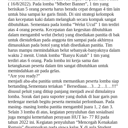
( 16/8/2022). Pada lomba “Mbeber Banner”, 1 tim yang
berisikan 5 orang peserta harus beradu cepat dengan 4 tim lain
untuk bisa sampai ke garis finish. Di sini strategi kelompok
dan kecepatan kaki dalam melangkah secara kompak sangat
dibutuhkan. Sementara pada lomba “Welut Ucul” 1 tim terdiri
atas 4 orang peserta. Kecepatan dan kegesitan dibutuhkan
dalam mengambil welut (belut) yang disediakan panitia di bak
untuk diestafetkan pada anggota tim sampai pada akhirnya
dimasukkan pada botol yang telah disediakan panitia. Tim
harus mampu memindahkan belut sebanyak-banyaknya dalam
waktu 2 menit. Untuk lomba “Banyu Kutah” 1 tim yang
terdiri atas 6 orang. Pada lomba ini kerja sama dan
ketangkasan peserta dalam tim sangat dibutuhkan untuk
memindahkan air pada gelas.
“Are you ready?”
menjadi aba-aba panitia untuk memastikan peserta lomba siap
bertanding.Sementara teriakan ” Bersediaaa…3…2…1…!!!”
disusul peluit yang ditiup panjang menjadi awal dimulainya
lomba. Sorak dari para suporter yang duduk di luar garis pun
terdengar meriah begitu peserta memulai perlombaan. Pada
masing- masing lomba panitia mengambil juara 1, 2 dan 3.
Selain 3 lomba di atas, kegiatan penyuluhan dan sosialisasi
juga mengisi kemeriahan perayaan HUT ke- 77 RI pada
tahun 2022 ini. Kegiatan penyuluhan “Mencegah Kenakalan
Remaja” disampaikan pada siswa kelas X di aula Student