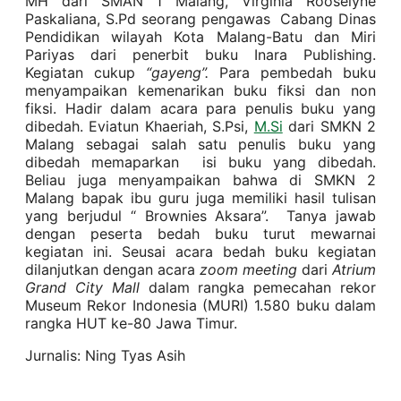
MH dari SMAN 1 Malang, Virginia Rooselyne
Paskaliana, S.Pd seorang pengawas Cabang Dinas
Pendidikan wilayah Kota Malang-Batu dan Miri
Pariyas dari penerbit buku Inara Publishing.
Kegiatan cukup
“gayeng”.
Para pembedah buku
menyampaikan kemenarikan buku fiksi dan non
fiksi. Hadir dalam acara para penulis buku yang
dibedah. Eviatun Khaeriah, S.Psi,
M.Si
dari SMKN 2
Malang sebagai salah satu penulis buku yang
dibedah memaparkan isi buku yang dibedah.
Beliau juga menyampaikan bahwa di SMKN 2
Malang bapak ibu guru juga memiliki hasil tulisan
yang berjudul “ Brownies Aksara”. Tanya jawab
dengan peserta bedah buku turut mewarnai
kegiatan ini. Seusai acara bedah buku kegiatan
dilanjutkan dengan acara
zoom meeting
dari
Atrium
Grand City Mall
dalam rangka pemecahan rekor
Museum Rekor Indonesia (MURI) 1.580 buku dalam
rangka HUT ke-80 Jawa Timur.
Jurnalis: Ning Tyas Asih