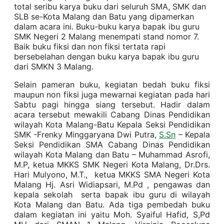
total seribu karya buku dari seluruh SMA, SMK dan
SLB se-Kota Malang dan Batu yang dipamerkan
dalam acara ini. Buku-buku karya bapak ibu guru
SMK Negeri 2 Malang menempati stand nomor 7.
Baik buku fiksi dan non fiksi tertata rapi
bersebelahan dengan buku karya bapak ibu guru
dari SMKN 3 Malang.
Selain pameran buku, kegiatan bedah buku fiksi
maupun non fiksi juga mewarnai kegiatan pada hari
Sabtu pagi hingga siang tersebut. Hadir dalam
acara tersebut mewakili Cabang Dinas Pendidikan
wilayah Kota Malang-Batu Kepala Seksi Pendidikan
SMK -Frenky Minggaryana Dwi Putra,
S.Sn
– Kepala
Seksi Pendidikan SMA Cabang Dinas Pendidikan
wilayah Kota Malang dan Batu – Muhammad Asrofi,
M.P, ketua MKKS SMK Negeri Kota Malang, Dr.Drs.
Hari Mulyono, M.T., ketua MKKS SMA Negeri Kota
Malang Hj. Asri Widiapsari, M.Pd , pengawas dan
kepala sekolah serta bapak ibu guru di wilayah
Kota Malang dan Batu. Ada tiga pembedah buku
dalam kegiatan ini yaitu Moh. Syaiful Hafid, S,Pd