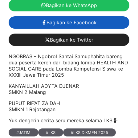
Bagikan ke WhatsApp
Bagikan ke Facebook
Bagikan ke Twitter
NGOBRAS – Ngobrol Santai Samuphahita bareng
dua peserta keren dari bidang lomba HEALTH AND
SOCIAL CARE pada Lomba Kompetensi Siswa ke-
XXXIII Jawa Timur 2025
KANYAILLAH ADYTA DJENAR
SMKN 2 Malang
PUPUT RIF’AT ZAIDAH
SMIKN 1 Rejotangan
Yuk dengerin cerita seru mereka selama LKS🤩
#
JATIM
#
LKS
#
LKS DIKMEN 2025