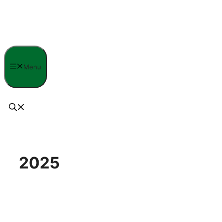
Langsung
ke
isi
Menu
2025