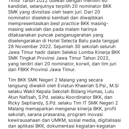
Timur Tahun 2022 diawali dengan memilih 60
kandidat, selanjutnya terpilih 20 nominator BKK
SMK yang divisitasi oleh team juri. Dari 20
nominator diseleksi kembali dan diwajibkan
mempresentasikan
best practice
BKK masing-
masing sekolah dan pada malam harinya
dilaksanakan puncak penganugerahan yang
diselengarakan di Hotel Selecta Batu pada tanggal
28 November 2022. Sejumlah 30 sekolah seluruh
Jawa Timur hadir dalam Seleksi Lomba Kinerja BKK
SMK Tingkat Provinsi Jawa Timur Tahun 2022,
yang terdiri dari 20 nominator, korwil, dan tim juri
dari FBKK Provinsi Jawa Timur.
Tim BKK SMK Negeri 2 Malang yang secara
langsung diwakili oleh Eviatun Khaeriah S.Psi., M.Si
selaku Wakil Kepala Sekolah Bidang Humas, Lulu
Atun Nafisah, S.Pd. selaku Koordinator BKK, dan
Ricky Septiandy, S.Pd. selaku Tim IT SMK Negeri 2
Malang memaparkan mengenai kinerja BKK, profil
sekolah, sarana prasarana, program inovasi
kewirausahaan dan UMKM, sosial media, digitalisasi
dan aplikasi BKK, dokumentasi kegiatan-kegiatan