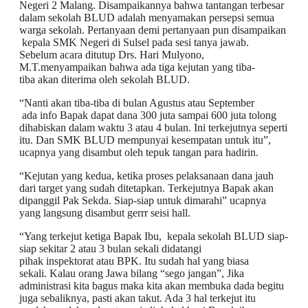
Negeri 2 Malang. Disampaikannya bahwa tantangan terbesar
dalam sekolah BLUD adalah menyamakan persepsi semua
warga sekolah. Pertanyaan demi pertanyaan pun disampaikan
kepala SMK Negeri di Sulsel pada sesi tanya jawab.
Sebelum acara ditutup Drs. Hari Mulyono,
M.T.menyampaikan bahwa ada tiga kejutan yang tiba-
tiba akan diterima oleh sekolah BLUD.
“Nanti akan tiba-tiba di bulan Agustus atau September
ada info Bapak dapat dana 300 juta sampai 600 juta tolong
dihabiskan dalam waktu 3 atau 4 bulan. Ini terkejutnya seperti
itu. Dan SMK BLUD mempunyai kesempatan untuk itu”,
ucapnya yang disambut oleh tepuk tangan para hadirin.
“Kejutan yang kedua, ketika proses pelaksanaan dana jauh
dari target yang sudah ditetapkan. Terkejutnya Bapak akan
dipanggil Pak Sekda. Siap-siap untuk dimarahi” ucapnya
yang langsung disambut gerrr seisi hall.
“Yang terkejut ketiga Bapak Ibu, kepala sekolah BLUD siap-
siap sekitar 2 atau 3 bulan sekali didatangi
pihak inspektorat atau BPK. Itu sudah hal yang biasa
sekali. Kalau orang Jawa bilang “sego jangan”, Jika
administrasi kita bagus maka kita akan membuka dada begitu
juga sebaliknya, pasti akan takut. Ada 3 hal terkejut itu