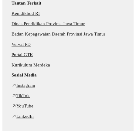
Tautan Terkait
Kemdikbud RI
Dinas Pendidikan Provinsi Jawa Timur
Badan Kepegawaian Daerah Provinsi Jawa Timur
Verval PD
Portal GTK
Kurikulum Merdeka
Sosial Media
Instagram
TikTok
YouTube
LinkedIn