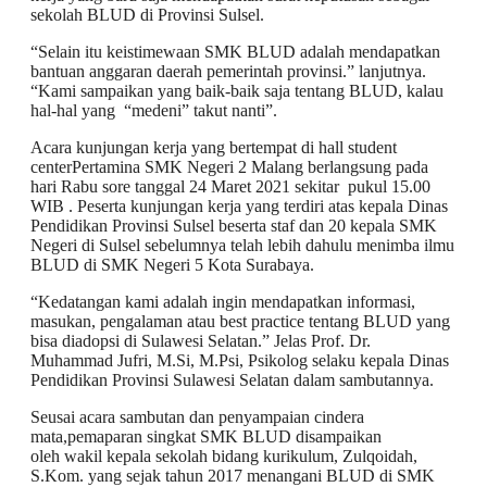
sekolah BLUD di Provinsi Sulsel.
“Selain itu keistimewaan SMK BLUD adalah mendapatkan
bantuan anggaran daerah pemerintah provinsi.” lanjutnya.
“Kami sampaikan yang baik-baik saja tentang BLUD, kalau
hal-hal yang “medeni” takut nanti”.
Acara kunjungan kerja yang bertempat di hall student
centerPertamina SMK Negeri 2 Malang berlangsung pada
hari Rabu sore tanggal 24 Maret 2021 sekitar pukul 15.00
WIB . Peserta kunjungan kerja yang terdiri atas kepala Dinas
Pendidikan Provinsi Sulsel beserta staf dan 20 kepala SMK
Negeri di Sulsel sebelumnya telah lebih dahulu menimba ilmu
BLUD di SMK Negeri 5 Kota Surabaya.
“Kedatangan kami adalah ingin mendapatkan informasi,
masukan, pengalaman atau best practice tentang BLUD yang
bisa diadopsi di Sulawesi Selatan.” Jelas Prof. Dr.
Muhammad Jufri, M.Si, M.Psi, Psikolog selaku kepala Dinas
Pendidikan Provinsi Sulawesi Selatan dalam sambutannya.
Seusai acara sambutan dan penyampaian cindera
mata,pemaparan singkat SMK BLUD disampaikan
oleh wakil kepala sekolah bidang kurikulum, Zulqoidah,
S.Kom. yang sejak tahun 2017 menangani BLUD di SMK