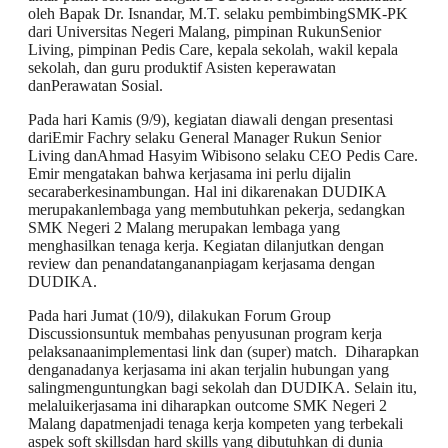
oleh Bapak Dr. Isnandar, M.T. selaku pembimbingSMK-PK
dari Universitas Negeri Malang, pimpinan RukunSenior
Living, pimpinan Pedis Care, kepala sekolah, wakil kepala
sekolah, dan guru produktif Asisten keperawatan
danPerawatan Sosial.
Pada hari Kamis (9/9), kegiatan diawali dengan presentasi
dariEmir Fachry selaku General Manager Rukun Senior
Living danAhmad Hasyim Wibisono selaku CEO Pedis Care.
Emir mengatakan bahwa kerjasama ini perlu dijalin
secaraberkesinambungan. Hal ini dikarenakan DUDIKA
merupakanlembaga yang membutuhkan pekerja, sedangkan
SMK Negeri 2 Malang merupakan lembaga yang
menghasilkan tenaga kerja. Kegiatan dilanjutkan dengan
review dan penandatangananpiagam kerjasama dengan
DUDIKA.
Pada hari Jumat (10/9), dilakukan Forum Group
Discussionsuntuk membahas penyusunan program kerja
pelaksanaanimplementasi link dan (super) match. Diharapkan
denganadanya kerjasama ini akan terjalin hubungan yang
salingmenguntungkan bagi sekolah dan DUDIKA. Selain itu,
melaluikerjasama ini diharapkan outcome SMK Negeri 2
Malang dapatmenjadi tenaga kerja kompeten yang terbekali
aspek soft skillsdan hard skills yang dibutuhkan di dunia